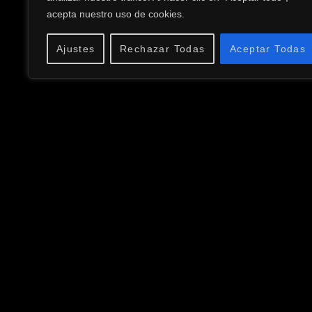
acepta nuestro uso de cookies.
Ajustes
Rechazar Todas
Aceptar Todas
CELSO LÓPEZ
Terminos y Condiciones
Política de Privacidad
Aviso Legal