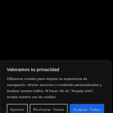
Aviso Legal
MENÚ
Inicio
Bio
Noticias
Valoramos tu privacidad
Tienda
Utilizamos cookies para mejorar su experiencia de
Discografía
navegación, ofrecer anuncios o contenido personalizados y
analizar nuestro tráfico. Al hacer clic en "Aceptar todo",
Contacto
acepta nuestro uso de cookies.
Ajustes
Rechazar Todas
Aceptar Todas
CONTACTO