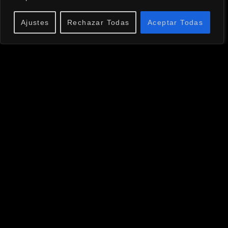
MENÚ
Ajustes
Rechazar Todas
Aceptar Todas
Inicio
Bio
Noticias
Tienda
Discografía
Contacto
CONTACTO
info@celsolopez.com
(+34) 609 273 571