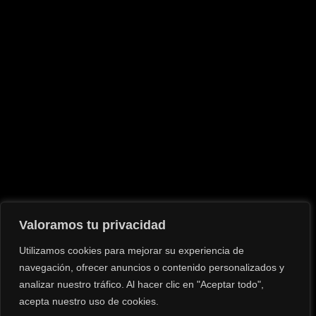
CELSO LÓPEZ
Valoramos tu privacidad
Terminos y Condiciones
Política de Privacidad
Utilizamos cookies para mejorar su experiencia de
navegación, ofrecer anuncios o contenido personalizados y
Aviso Legal
analizar nuestro tráfico. Al hacer clic en "Aceptar todo",
acepta nuestro uso de cookies.