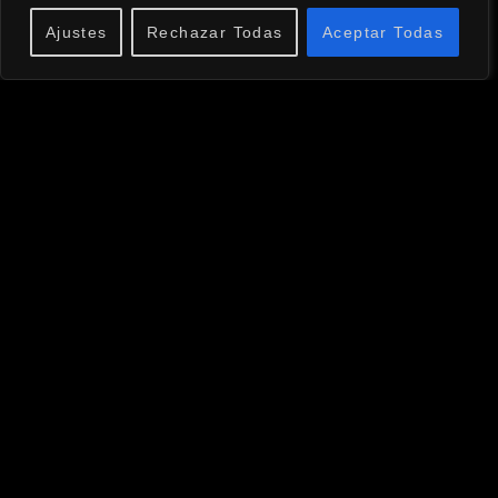
Ajustes
Rechazar Todas
Aceptar Todas
MENÚ
Inicio
Bio
Noticias
Tienda
Discografía
Contacto
CONTACTO
info@celsolopez.com
(+34) 609 273 571