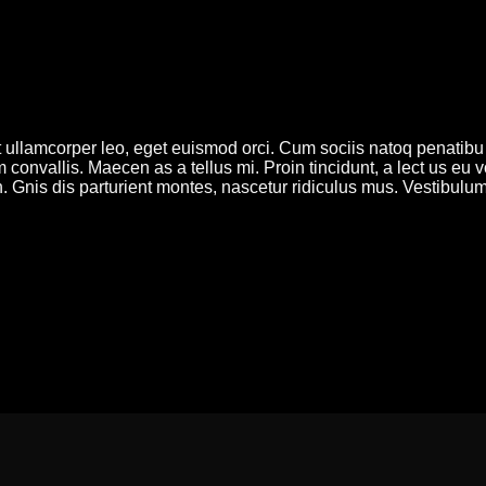
ut ullamcorper leo, eget euismod orci. Cum sociis natoq penatibu
convallis. Maecen as a tellus mi. Proin tincidunt, a lect us eu v
 Gnis dis parturient montes, nascetur ridiculus mus. Vestibulum 