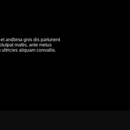
 et andbma gnis dis parturient
olutpat mattis, ante metus
ultricies aliquam convallis.