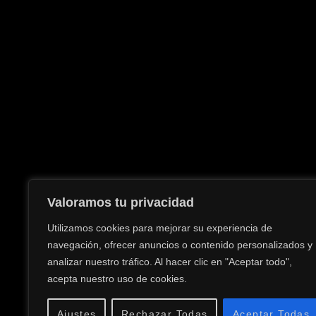
Valoramos tu privacidad
Utilizamos cookies para mejorar su experiencia de
navegación, ofrecer anuncios o contenido personalizados y
analizar nuestro tráfico. Al hacer clic en "Aceptar todo",
acepta nuestro uso de cookies.
Ajustes
Rechazar Todas
Aceptar Todas