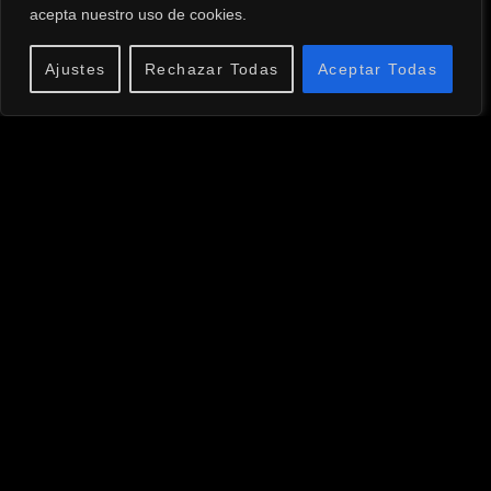
acepta nuestro uso de cookies.
MENÚ
Ajustes
Rechazar Todas
Aceptar Todas
Inicio
Bio
Noticias
Tienda
Discografía
Contacto
CONTACTO
info@celsolopez.com
(+34) 609 273 571