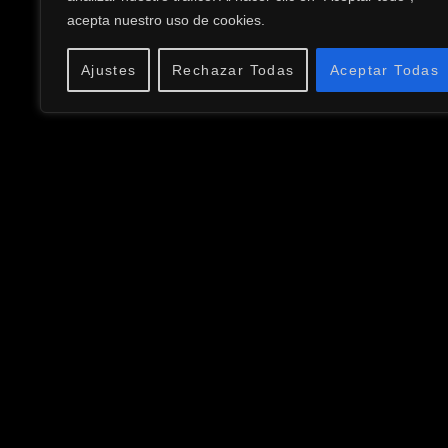
acepta nuestro uso de cookies.
Ajustes
Rechazar Todas
Aceptar Todas
CELSO LÓPEZ
Terminos y Condiciones
Política de Privacidad
Aviso Legal